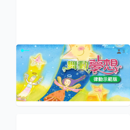
3
〈舞動夢想〉律動示範版
讓孩子的學習從唱唱跳跳開始。《舞動夢想》律動歌曲，
內容涵蓋生命教育裡人與環境、人與生命兩大...
$0
小陽光e學園