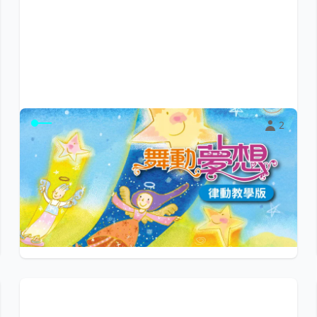
2
〈舞動夢想〉律動教學版
讓孩子的學習從唱唱跳跳開始。《舞動夢想》律動歌曲，
內容涵蓋生命教育裡人與環境、人與生命兩大...
$99
小陽光e學園