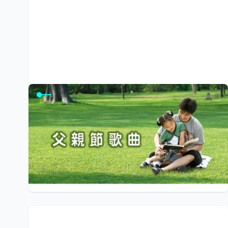
3
父親節歌曲
歌詞中「幸福啊 有爸爸陪我玩耍」道盡孩子們的幸福心
聲；一起用歌曲向父親傳達我們的愛吧！
$0
小陽光e學園