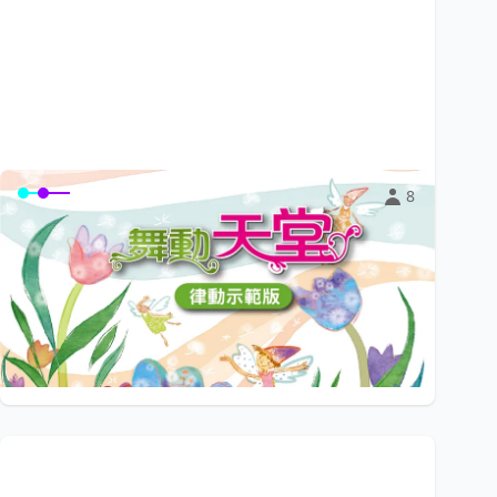
8
〈舞動天堂〉律動示範版
讓孩子的學習從唱唱跳跳開始。《舞動天堂》律動歌曲，
內容有律動教學、心靈律動、舞台表演三大主...
$0
小陽光e學園