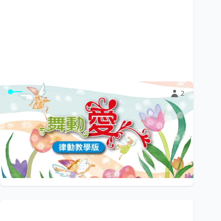
2
〈舞動愛〉律動教學版
讓孩子的學習從唱唱跳跳開始。《舞動愛》律動歌曲，內
容涵蓋生命教育裡人己與人人兩大主題。
$99
小陽光e學園