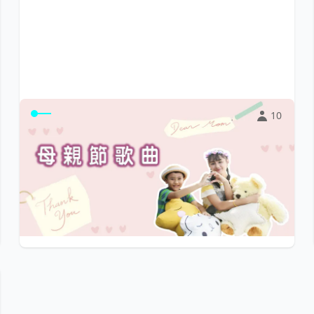
10
母親節歌曲
您需要母親節相關歌曲嗎？我們收集精華曲目提供您學習
舞蹈與聆聽。
$0
小陽光e學園