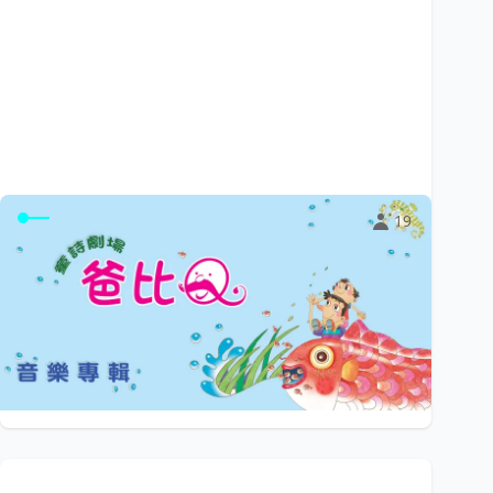
19
童詩劇場《爸比Q》音樂專輯
《童詩劇場～爸比Q》由9首創作童謠與1首重新編曲的古
典詩歌〈天父世界〉組成，結合童詩、朗誦...
$0
小陽光e學園