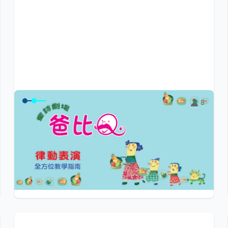
8
童詩劇場《爸比Q》律動表演～全方
位教學指南
豐富精采的童詩音樂，活潑動人的律動舞蹈，帶來家庭親
子親密互動與歡樂，是專為辛苦父親準備的最...
$199
小陽光e學園