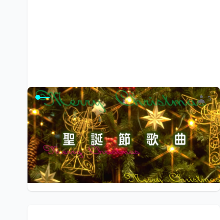
5
聖誕節歌曲
運用於聖誕節報佳音或敬拜
$0
小陽光e學園