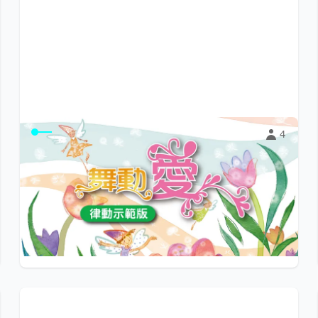
4
〈舞動愛〉律動示範版
讓孩子的學習從唱唱跳跳開始。《舞動愛》律動歌曲，內
容涵蓋生命教育裡人己與人人兩大主題。
$0
小陽光e學園