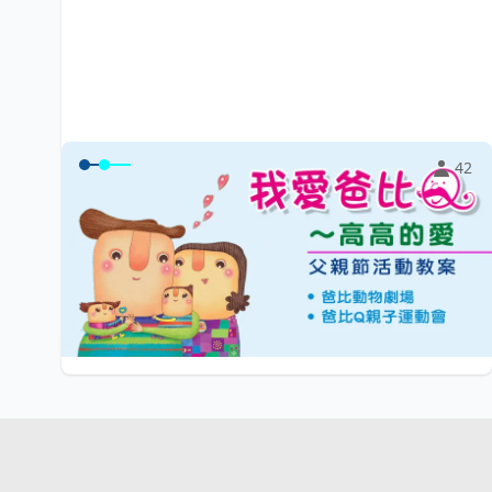
42
〈我愛爸比Q～高高的愛〉父親節活
動教案
本活動方案以《童詩劇場～爸比Q》音樂專輯，結合「爸
比動物園」教學活動、「爸比Q親子運動會」...
$0
小陽光e學園