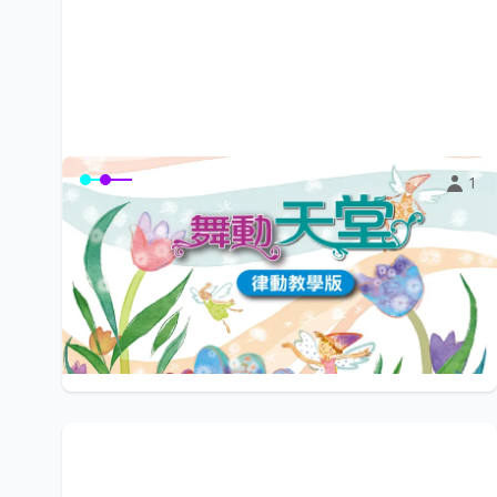
1
〈舞動天堂〉律動教學版
讓孩子的學習從唱唱跳跳開始。《舞動天堂》律動歌曲，
內容有律動教學、心靈律動、舞台表演三大主...
$99
小陽光e學園