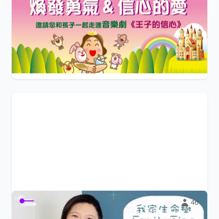
2026復活節教案《王子的信心》
✝️邀請您和孩子走進《王子的信心》音樂劇，一個「信心被
喚醒」的故事。透過音樂 × 戲劇 ×...
$0
小陽光e學園
46
我家生命樹(1)－Family Time