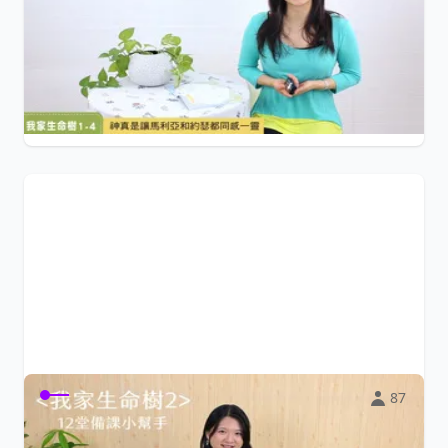
《我家生命樹1》師資結訓者，最佳的備課工具！ 12堂影片
＋教學簡報＋圖卡＋敬拜音樂＋課程應...
$599
生命樹教育協會
87
「我家生命樹2」- 12堂備課小幫手