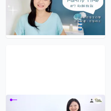
我家生命樹Family Time 24堂線上課程，每堂約20分鐘。
可使用於家庭主日學、家...
$599
生命樹教育協會
139
「我家生命樹1」- 12堂備課小幫手