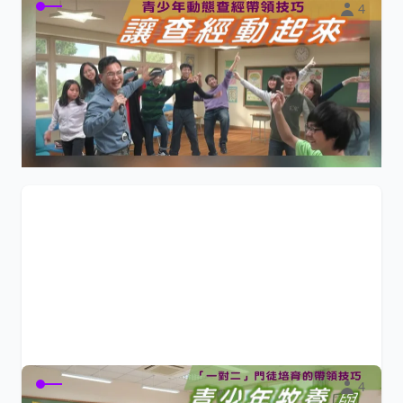
4
讓查經動起來
青少年動態式小組查經帶領技巧
$500
小陽光e學園
4