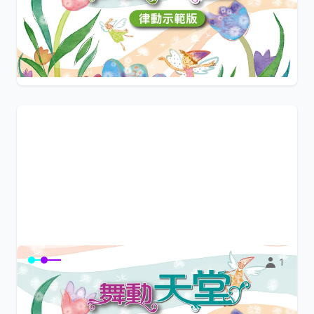
讓孩子的學習從唱唱跳跳開始。《舞動天堂》律動歌曲，內
容有律動教學、心靈律動、舞台表演三大主...
$0
小陽光e學園
1
〈舞動天堂〉律動教學版