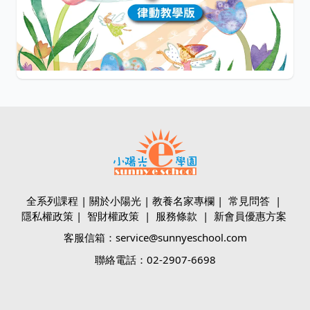
讓孩子的學習從唱唱跳跳開始。《舞動天堂》律動歌曲，內
容有律動教學、心靈律動、舞台表演三大主...
$99
小陽光e學園
全系列課程
|
關於小陽光
|
教養名家專欄
|
常見問答
|
隱私權政策
|
智財權政策
|
服務條款
|
新會員優惠方案
客服信箱：service@sunnyeschool.com
聯絡電話：02-2907-6698