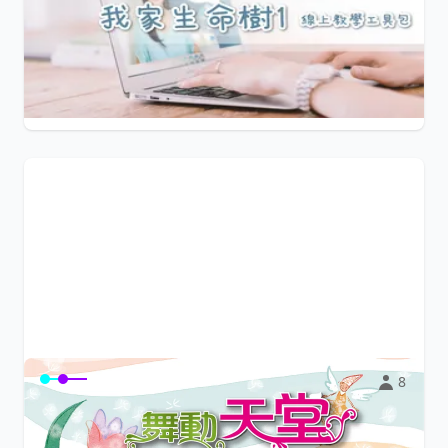
《我家生命樹1》實體轉線上，必備工具！ 【線上帶領秘笈
＋12單元調整簡報＋線上帶領資源＋實...
$599
生命樹教育協會
8
〈舞動天堂〉律動示範版