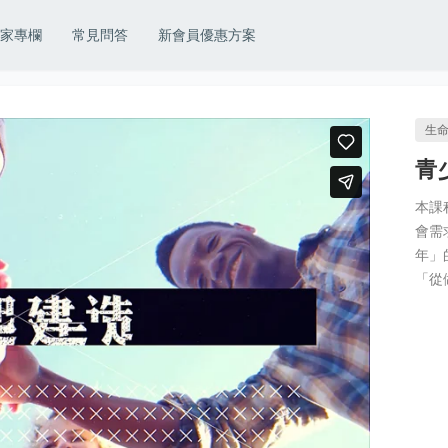
家專欄
常見問答
新會員優惠方案
生
青
本課
會需
年」
「從