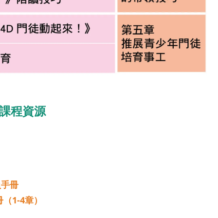
課程資源
員手冊
冊（
1-4
章）