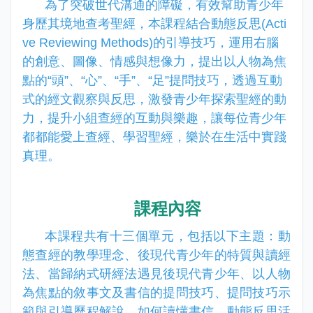
為了突破世代溝通的障礙，有效幫助青少年
身歷其境地查考聖經，本課程結合動態反思
(Acti
ve Reviewing Methods)
的引導技巧，運用右腦
的創意、圖像、情感與想像力，提出以人物為焦
點的“頭”、“心”、“手”、“足”提問技巧，透過互動
式的經文觀察與反思，激發青少年探索聖經的動
力，提升小組查經的互動與樂趣，讓每位青少年
都都能愛上查經、學習聖經，樂於在生活中實踐
真理。
課程內容
本課程共有十三個單元，包括以下主題：動
態查經的教學理念、後現代青少年的特質與讀經
法、當歸納式研經法遇見後現代青少年、以人物
為焦點的敘事文及書信的提問技巧、提問技巧示
範與引導歷程解說、如何讀懂書信、動態反思活