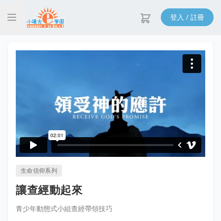
登入 / 註冊
生命信仰系列
讓查經動起來
青少年動態式小組查經帶領技巧